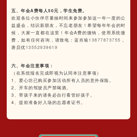
五、年会A费每人50元，学生免费。
欢迎各位小伙伴尽量抽时间来参加参加这一年一度的公
益盛会，结识新朋友，不忘老朋友！希望每年年会的时
候，大家一直都在这里！年会A费的缴纳，使用系统缴
费，如有任何咨询，请致电：蓝肖瑜
13877873755
，
唐启优
13552939619
六、年会注意事项：
（在系统报名完成即视为认同本注意事项）
1、爱心坊已购买参加活动所有人员的意外保险。
2、开车的驾驶员严禁喝酒。
3、带孩子来的请务必自行看管好孩子。
4、提前准备好入场的志愿者证书。