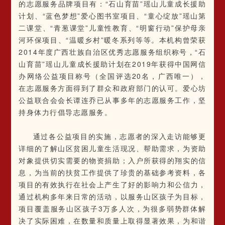
的志愿服务品牌项目有：“石山育苗”瑶山儿童成长援助
计划、“蓝色梦想”爱心图书室项目、“童心绽放”瑶山第
二课堂、“青葱课堂”儿童性教育、“明窗行动”保护母亲
河环保项目、“温暖乡村”暖冬系列等等。本机构曾荣获
2014年度广西壮族自治区优秀志愿服务组织称号，“石
山育苗”瑶山儿童成长援助计划在2019年获得中国网信
办网络公益项目称号（全国评选20名，广西唯一），
在志愿服务方面得到了群众和政府部门的认可。爱心坊
公益联合会会长谭连乔已从事多年的志愿服务工作，坚
持身体力行倡导志愿服务。
通过各公益项目的实施，志愿者的深入走访能够更
详细的了解山区贫困儿童生活现况、帮助需求，为资助
对象提供切实需要的物资捐助；入户所获得的翔实的信
息，为当前的扶贫工作提供了珍贵的基础参考资料，各
项目的有效执行在社会上产生了好的影响力和公信力，
通过机构多年来日常的活动，以服务山区孩子为目标，
项目覆盖服务山区孩子3万多人次，为很多弱势群体解
决了实际困难，在数量和质量上取得显著效果，为和谐